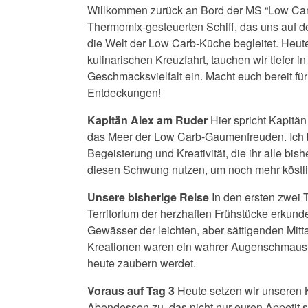
Willkommen zurück an Bord der MS “Low Ca
Thermomix-gesteuerten Schiff, das uns auf d
die Welt der Low Carb-Küche begleitet. Heut
kulinarischen Kreuzfahrt, tauchen wir tiefer 
Geschmacksvielfalt ein. Macht euch bereit für
Entdeckungen!
Kapitän Alex am Ruder
Hier spricht Kapitän
das Meer der Low Carb-Gaumenfreuden. Ich b
Begeisterung und Kreativität, die ihr alle bish
diesen Schwung nutzen, um noch mehr köstl
Unsere bisherige Reise
In den ersten zwei 
Territorium der herzhaften Frühstücke erkund
Gewässer der leichten, aber sättigenden Mitt
Kreationen waren ein wahrer Augenschmaus, 
heute zaubern werdet.
Voraus auf Tag 3
Heute setzen wir unseren Ku
Abendessen zu, das nicht nur euren Appetit s