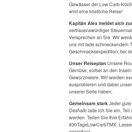
Gewässer der Low Carb-Küche 
wird eine köstliche Reise!
Kapitän Alex meldet sich zu
vertrauenswürdiger Steuermann
Versprechen an Sie: Wir werd
uns mit fade schmeckendem To
Geschmacksexpedition, bei der 
Unser Reiseplan
Unsere Rout
Gemüse, vorbei an den Inseln 
Gewürzmeere. Wir werden exo
ausprobieren und dabei unser
unserer Seite haben.
Gemeinsam stark
Jeder gute
Deshalb lade ich Sie ein, Te
werden. Teilen Sie Ihre Erfahr
#30TageLowCarbTMX. Lassen 
genießen!