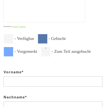
Powered by
Booking Calendar
-
Verfügbar
-
Gebucht
·
-
Vorgemerkt
-
Zum Teil ausgebucht
Vorname*
Nachname*