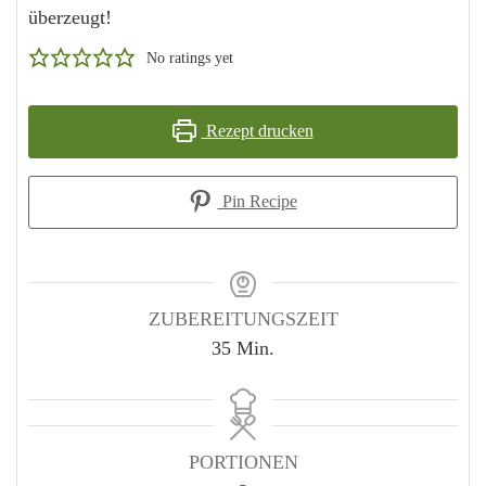
überzeugt!
No ratings yet
Rezept drucken
Pin Recipe
ZUBEREITUNGSZEIT
Minuten
35
Min.
PORTIONEN