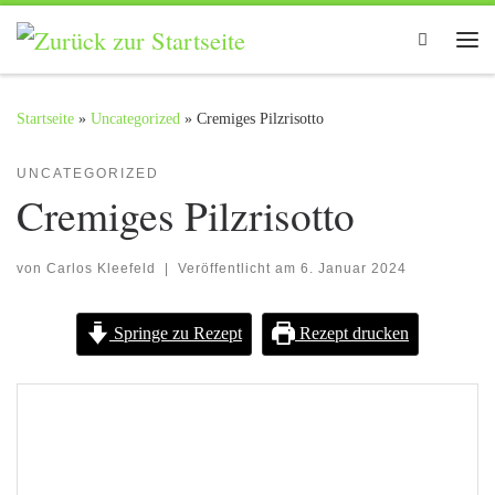
Zum Inhalt springen
Search
Me
Startseite
»
Uncategorized
»
Cremiges Pilzrisotto
UNCATEGORIZED
Cremiges Pilzrisotto
von
Carlos Kleefeld
|
Veröffentlicht am
6. Januar 2024
Springe zu Rezept
Rezept drucken